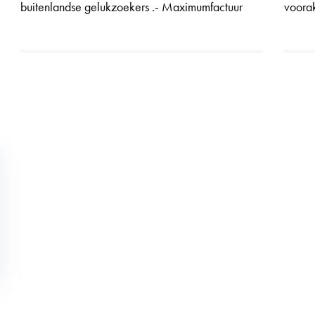
buitenlandse gelukzoekers .- Maximumfactuur
voora
voor rust- en verzorgingstehuizen met een rol voor
Herwa
de ge...
, zowe