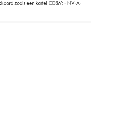
kkoord zoals een kartel CD&V; - NV-A-
ardering en respect voor de gemeenteraad
l meerderh...