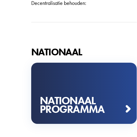
Decentralisatie behouden:
bibliotheek,sportterreinen, gratis containerpark ,
jeugdhuizen ....- Plaatselijk...
NATIONAAL
NATIONAAL
PROGRAMMA