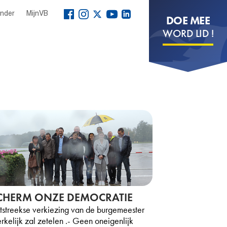
ender
MijnVB
DOE MEE
WORD LID !
CHERM ONZE DEMOCRATIE
tstreekse verkiezing van de burgemeester
rkelijk zal zetelen .- Geen oneigenlijk