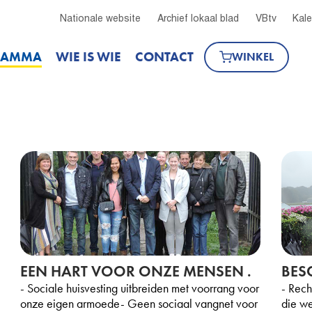
Nationale website
Archief lokaal blad
VBtv
Kal
RAMMA
WIE IS WIE
CONTACT
WINKEL
EEN HART VOOR ONZE MENSEN .
BES
- Sociale huisvesting uitbreiden met voorrang voor
- Rech
onze eigen armoede- Geen sociaal vangnet voor
die we